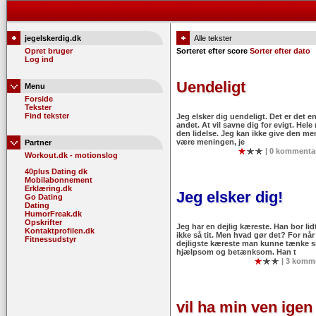
jegelskerdig.dk
Alle tekster
Opret bruger
Sorteret efter score
Sorter efter dato
Log ind
Uendeligt
Menu
Forside
Tekster
Find tekster
Jeg elsker dig uendeligt. Det er det en
andet. At vil savne dig for evigt. Hele
den lidelse. Jeg kan ikke give den me
være meningen, je
Partner
| 0 kommentar
Workout.dk - motionslog
40plus Dating dk
Mobilabonnement
Erklæring.dk
Jeg elsker dig!
Go Dating
Dating
HumorFreak.dk
Opskrifter
Jeg har en dejlig kæreste. Han bor lid
Kontaktprofilen.dk
ikke så tit. Men hvad gør det? For når
Fitnessudstyr
dejligste kæreste man kunne tænke s
hjælpsom og betænksom. Han t
| 3 komme
vil ha min ven igen