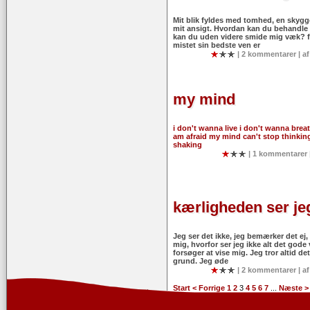
Mit blik fyldes med tomhed, en skyg
mit ansigt. Hvordan kan du behandl
kan du uden videre smide mig væk? fø
mistet sin bedste ven er
| 2 kommentarer | a
my mind
i don't wanna live i don't wanna breat
am afraid my mind can't stop thinkin
shaking
| 1 kommentarer 
kærligheden ser jeg
Jeg ser det ikke, jeg bemærker det ej,
mig, hvorfor ser jeg ikke alt det gode
forsøger at vise mig. Jeg tror altid d
grund. Jeg øde
| 2 kommentarer | a
Start
< Forrige
1
2
3
4
5
6
7
...
Næste >