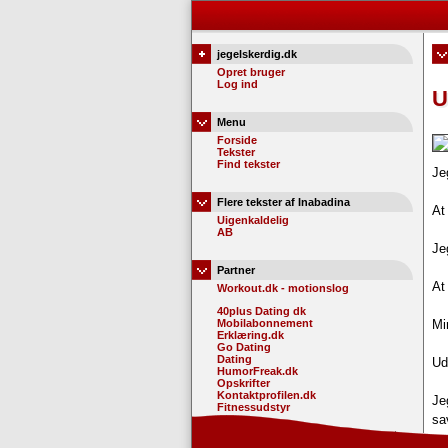
jegelskerdig.dk
Opret bruger
Log ind
U
Menu
Forside
Tekster
Find tekster
Je
Flere tekster af Inabadina
At
Uigenkaldelig
AB
Je
Partner
At
Workout.dk - motionslog
40plus Dating dk
Mobilabonnement
Mi
Erklæring.dk
Go Dating
Dating
Ud
HumorFreak.dk
Opskrifter
Kontaktprofilen.dk
Je
Fitnessudstyr
sa