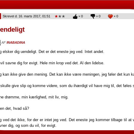
Skrevet d. 16. marts 2017, 01:51
×
0
×
0
×
0
endeligt
AF
INABADINA
g elsker dig uendeligt. Det er det eneste jeg ved. Intet andet.
 vil savne dig for evigt. Hele min krop ved det. Al den lidelse.
g kan ikke give den mening. Det kan ikke være meningen, jeg føler det kun ka
 skulle give slip og komme videre, som du ihærdigt vil have mig til, det føles
ne drømme, min kærlighed, mit liv, mig.
en det, hvad så?
g ved det ikke, for der er intet jeg ved. Det eneste jeg kommer tilbage til at v
vner dig, og som du vil, for evigt.