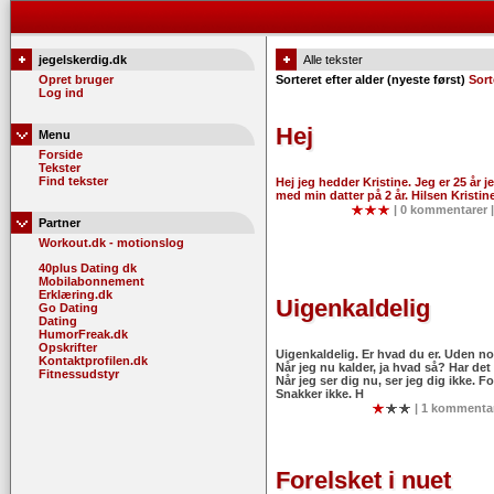
jegelskerdig.dk
Alle tekster
Opret bruger
Sorteret efter alder (nyeste først)
Sort
Log ind
Hej
Menu
Forside
Tekster
Find tekster
Hej jeg hedder Kristine. Jeg er 25 år
med min datter på 2 år. Hilsen Kristin
| 0 kommentarer |
Partner
Workout.dk - motionslog
40plus Dating dk
Mobilabonnement
Erklæring.dk
Uigenkaldelig
Go Dating
Dating
HumorFreak.dk
Opskrifter
Uigenkaldelig. Er hvad du er. Uden n
Kontaktprofilen.dk
Når jeg nu kalder, ja hvad så? Har d
Fitnessudstyr
Når jeg ser dig nu, ser jeg dig ikke. Fo
Snakker ikke. H
| 1 kommentar
Forelsket i nuet