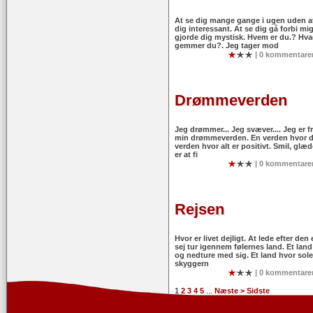
At se dig mange gange i ugen uden at
dig interessant. At se dig gå forbi mi
gjorde dig mystisk. Hvem er du.? Hva
gemmer du?. Jeg tager mod
| 0 kommentarer
Drømmeverden
Jeg drømmer... Jeg svæver.... Jeg er fri
min drømmeverden. En verden hvor de
verden hvor alt er positivt. Smil, glæ
er at fi
| 0 kommentarer
Rejsen
Hvor er livet dejligt. At lede efter de
sej tur igennem følernes land. Et lan
og nedture med sig. Et land hvor solen
skyggern
| 0 kommentarer
1
2
3
4
5
...
Næste >
Sidste