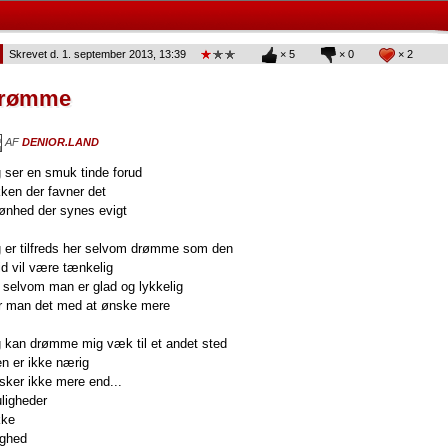
Skrevet d. 1. september 2013, 13:39
×
5
×
0
×
2
rømme
AF
DENIOR.LAND
g ser en smuk tinde forud
kken der favner det
ønhed der synes evigt
g er tilfreds her selvom drømme som den
tid vil være tænkelig
r selvom man er glad og lykkelig
r man det med at ønske mere
g kan drømme mig væk til et andet sted
n er ikke nærig
sker ikke mere end...
ligheder
kke
yghed