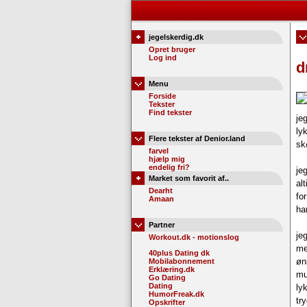
jegelskerdig.dk
Opret bruger
Log ind
d
Menu
Forside
Tekster
Find tekster
je
ly
Flere tekster af Denior.land
sk
farvel
hjælp mig
endelig fri?
je
Market som favorit af..
al
Dearht
fo
Amaan
ha
Partner
je
Workout.dk - motionslog
me
40plus Dating dk
øn
Mobilabonnement
Erklæring.dk
mu
Go Dating
Dating
ly
HumorFreak.dk
tr
Opskrifter