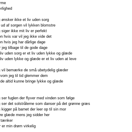
rme
rlighed
g ønsker ikke et liv uden sorg
r ud af sorgen vil lykken blomstre
 siger ikke mit liv er perfekt
n hvis var vil jeg ikke vide det
n hvis jeg har dårlige dage
r jeg tilbage til de gode dage
 liv uden sorg er et liv uden lykke og glæde
 liv uden lykke og glæde er et liv uden at leve
g vil bemærke de små ubetydelig glæder
lvom jeg til tid glemmer dem
l de altid kunne bringe lykke og glæde
g ser fuglen der flyver med vinden som følge
g ser det solstrålerne som danser på det grønne græs
g kigger på barnet der leer op til sin mor
re glæde mens jeg sidder her
 tænker
r er min drøm virkelig