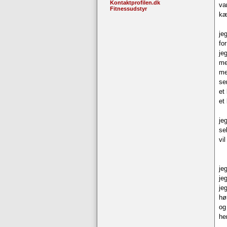
Kontaktprofilen.dk
va
Fitnessudstyr
kæ
je
fo
jeg
me
me
se
et
et
je
se
vi
je
je
je
hø
og
he