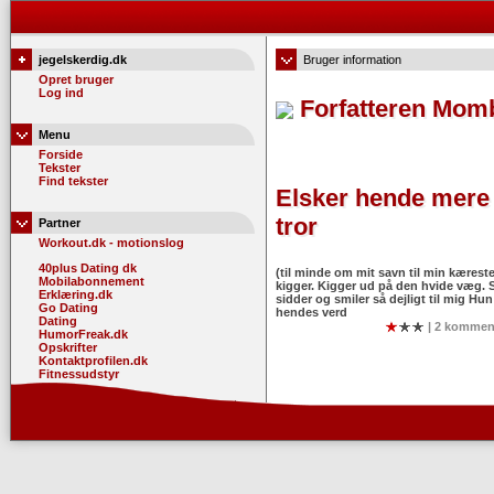
jegelskerdig.dk
Bruger information
Opret bruger
Log ind
Forfatteren Mom
Menu
Forside
Tekster
Find tekster
Elsker hende mere 
tror
Partner
Workout.dk - motionslog
40plus Dating dk
(til minde om mit savn til min kærest
Mobilabonnement
kigger. Kigger ud på den hvide væg.
Erklæring.dk
sidder og smiler så dejligt til mig Hun
Go Dating
hendes verd
Dating
| 2 kommen
HumorFreak.dk
Opskrifter
Kontaktprofilen.dk
Fitnessudstyr